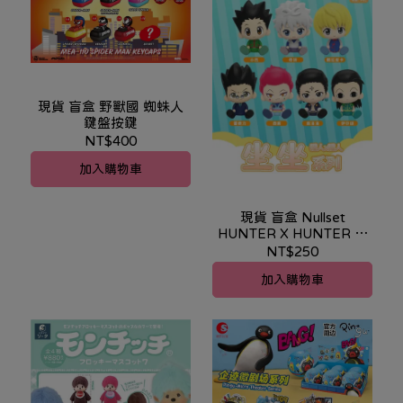
現貨 盲盒 野獸國 蜘蛛人
鍵盤按鍵
NT$400
加入購物車
現貨 盲盒 Nullset
HUNTER X HUNTER 獵
人 坐坐系列
NT$250
加入購物車