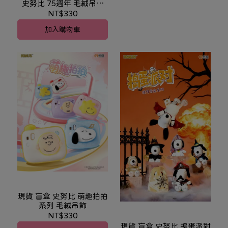
史努比 75週年 毛絨吊飾
VOL.2
NT$330
加入購物車
現貨 盲盒 史努比 萌趣拍拍
系列 毛絨吊飾
NT$330
現貨 盲盒 史努比 搗蛋派對