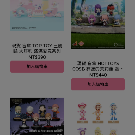
現貨 盲盒 TOP TOY 三麗
鷗 大耳狗 滿滿愛意系列
NT$390
現貨 盲盒 HOTTOYS
加入購物車
COSB 葬送的芙莉蓮 迷你
人偶 第二彈
NT$440
加入購物車