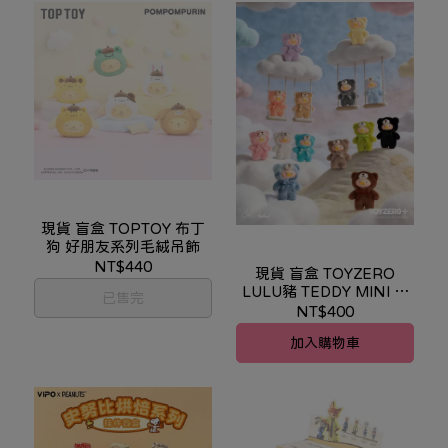
現貨 盲盒 TOPTOY 布丁
狗 好朋友系列毛絨吊飾
NT$440
現貨 盲盒 TOYZERO
LULU豬 TEDDY MINI 自
已售完
然絮語 毛絨手機繩
NT$400
加入購物車