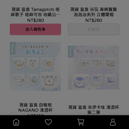
現貨 盲盒 Tamagotchi 塔
現貨 盲盒 谷玩 海綿寶寶
麻歌子 塔麻可吉 收藏公仔
泡泡浴系列 立體鍵帽
吊飾/ 睡覺時間
NT$280
NT$280
加入購物車
已售完
現貨 盲盒 自嘲熊
現貨 盲盒 吉伊卡哇 清酒杯
NAGANO 清酒杯
第二彈
NT$250
NT$250
已售完
已售完