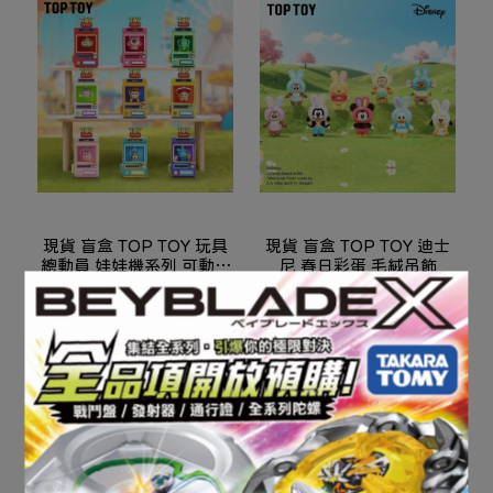
現貨 盲盒 TOP TOY 玩具
現貨 盲盒 TOP TOY 迪士
總動員 娃娃機系列 可動公
尼 春日彩蛋 毛絨吊飾
仔
NT$390
NT$490
加入購物車
加入購物車