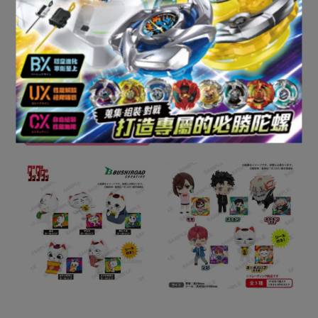
現貨 盲盒 野獸國 迪士尼
甜點小品系列
NT$400
現貨 盲盒 52TOYS 蠟筆小
加入購物車
新 大尾巴 搪膠毛絨2
NT$400
加入購物車