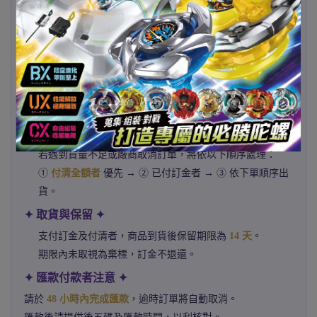
預購商品可能因官方延期而延後出貨，
恕不另行個別通
知
。
請於商品結單日前完成下標，商品名稱尾碼皆標註結單
日。
例如：
xxx0628
表示 6 月 28 日結單。
不同到貨月份之預購商品請分開下標。
✦ 出貨與順序 ✦
若遇到貨量不足或廠商取消訂單，將依以下順序處理：
①
付清全額者
優先 → ② 已付訂金者 → ③ 依下單順序出
貨。
✦ 取貨與保留 ✦
支付訂金及付清者，商品到貨後保留期限為
14 天
。
期限內未取視為棄標，訂金不退還。
✦ 匯款付款者注意 ✦
請於
48 小時內完成匯款
，逾時訂單將自動取消。