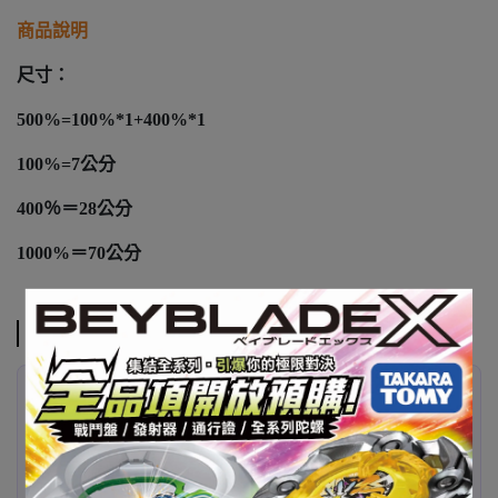
商品說明
尺寸：
500%=100%*1+400%*1
100%=7公分
400％＝28公分
1000%＝70公分
注意事項
✦ 代購已發售商品 ✦
400% & 500% 下單後約
2–3 週
抵台
1000% 下單後約
4–5 週
抵台
✦ 預購商品注意事項 ✦