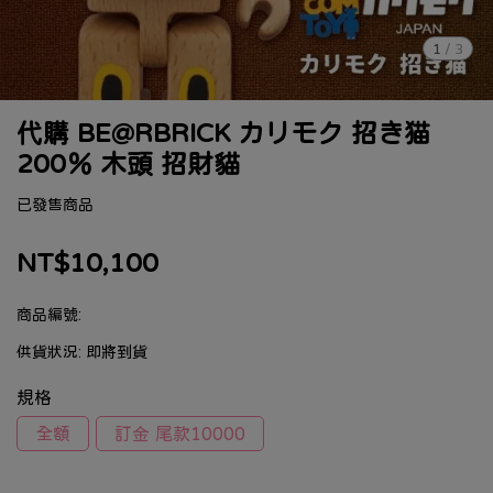
1
/
3
代購 BE@RBRICK カリモク 招き猫
200％ 木頭 招財貓
已發售商品
NT$10,100
商品編號:
供貨狀況:
即將到貨
規格
全額
訂金 尾款10000