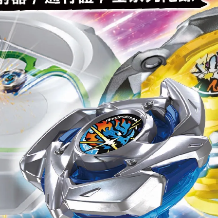
行個別通知
。
標註結單日。
序處理：