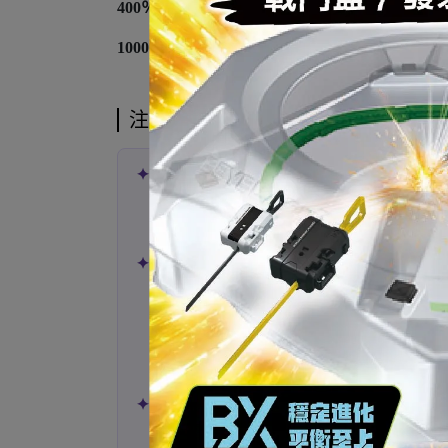
400％＝28公分
1000%＝70公分
注意事項
✦ 代購已發售商品 ✦
400% & 500% 下單後約
2–3 週
抵台
1000% 下單後約
4–5 週
抵台
✦ 預購商品注意事項 ✦
預購商品可能因官方延期而延後出貨，
恕不另
請於商品結單日前完成下標，商品名稱尾碼皆
例如：
xxx0628
表示 6 月 28 日結單。
不同到貨月份之預購商品請分開下標。
✦ 出貨與順序 ✦
若遇到貨量不足或廠商取消訂單，將依以下順