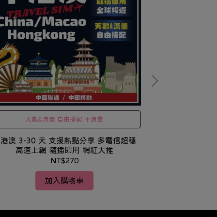
天數&流量 自由搭配 不浪費
天數&
港澳 3-30 天 支援熱點分享 多電信超穩
印尼 3-30 
高速上網 隨插即用 網紅大推
速上網
NT$270
加入購物車