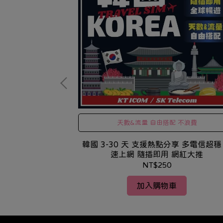
 不浪費
天數&流量 自由搭配 不浪費
享 多電信超穩 高
韓國 3-30 天 支援熱點分享 多電信超穩
網紅大推
速上網 隨插即用 網紅大推
NT$250
加入購物車