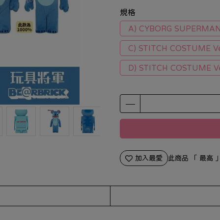
規格
A) CYBORG SUPERMAN
C) STITCH COSTUME V
D) STITCH COSTUME V
加入最愛
此商品 「 最高