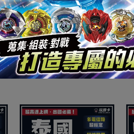
依下單順序出貨。
 天
。