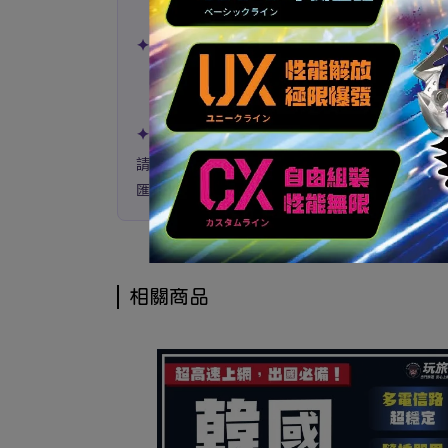
①
付清全額者
優先 → ② 已付訂金者 → ③ 
✦ 取貨與保留 ✦
支付訂金及付清者，商品到貨後保留期限為
14
期限內未取視為棄標，訂金不退還。
✦ 匯款付款者注意 ✦
請於
48 小時內完成匯款
，逾時訂單將自動取消。
匯款後請提供後五碼及匯款時間，以利核對。
相關商品