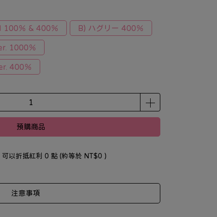
 100％ & 400％
B) ハグリー 400％
er. 1000％
er. 400％
預購商品
 」可以折抵紅利
0
點 (約等於
NT$0
)
注意事項