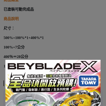
已塗裝可動完成品
商品說明
尺寸：
500%=100%*1+400%*1
100%=7公分
400％＝28公分
1000%＝70公分
注意事項
✦ 代購已發售商品 ✦
400% & 500% 下單後約
2–3 週
抵台