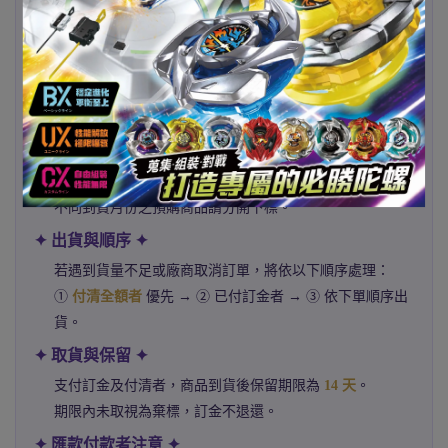
1000% 下單後約
4–5 週
抵台
✦ 預購商品注意事項 ✦
預購商品可能因官方延期而延後出貨，
恕不另行個別通
知
。
請於商品結單日前完成下標，商品名稱尾碼皆標註結單
日。
例如：
xxx0628
表示 6 月 28 日結單。
不同到貨月份之預購商品請分開下標。
✦ 出貨與順序 ✦
若遇到貨量不足或廠商取消訂單，將依以下順序處理：
①
付清全額者
優先 → ② 已付訂金者 → ③ 依下單順序出
貨。
✦ 取貨與保留 ✦
支付訂金及付清者，商品到貨後保留期限為
14 天
。
期限內未取視為棄標，訂金不退還。
✦ 匯款付款者注意 ✦