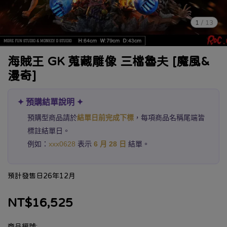
1
/
13
海賊王 GK 蒐藏雕像 三檔魯夫 [魔風&
漫奇]
✦ 預購結單說明 ✦
預購型商品請於
結單日前完成下標
，每項商品名稱尾端皆
標註結單日。
例如：
xxx0628
表示
6 月 28 日
結單。
預計發售日26年12月
NT$16,525
商品編號: