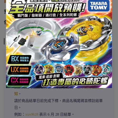
國際運費到台另計
預計發貨日：2026/12
僅供參考，以廠商實際出貨時間為準
注意事項
✦ 代購已發售商品 ✦
400% & 500% 下單後約
2–3 週
抵台
1000% 下單後約
4–5 週
抵台
✦ 預購商品注意事項 ✦
預購商品可能因官方延期而延後出貨，
恕不另行個別通
知
。
請於商品結單日前完成下標，商品名稱尾碼皆標註結單
日。
例如：
xxx0628
表示 6 月 28 日結單。