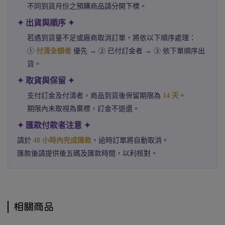
不同到貨月份之預購商品請分開下標。
✦ 出貨與順序 ✦
若遇到貨量不足或廠商取消訂單，將依以下順序處理：
①
付清全額者
優先 → ② 已付訂金者 → ③ 依下單順序出
貨。
✦ 取貨與保留 ✦
支付訂金及付清者，商品到貨後保留期限為
14 天
。
期限內未取視為棄標，訂金不退還。
✦ 匯款付款者注意 ✦
請於
48 小時內完成匯款
，逾時訂單將自動取消。
匯款後請提供後五碼及匯款時間，以利核對。
相關商品