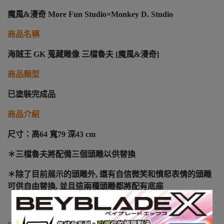
魔風&漫奇 More Fun Studio×Monkey D. Studio
商品名稱
海賊王 GK 蒐藏雕像 三檔魯夫 [魔風&漫奇]
商品類型
已塗裝完成品
商品介紹
尺寸：高64 寬79 深43 cm
＊三檔魯夫將配備三個頭雕以供替換
＊除了目前展示的頭雕外, 還有自信微笑和憤怒表情的頭雕
可供自由替換, 並且這兩種頭雕都將配有底座