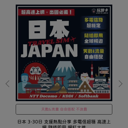
天數&流量 自由搭配 不浪費
假面騎
日本 3-30日 支援熱點分享 多電信超穩 高速上
菲
網 隨插即用 網紅大推