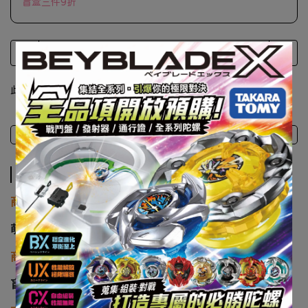
盲盒三件9折
此商品 「 最高 」可以折抵紅利
250
點 (約等於
NT$250
)
商品介紹
注意事項
商品介紹
商品廠牌
萌趣
商品名稱
盲盒 萌趣 三麗鷗 驚喜魔術罐系列