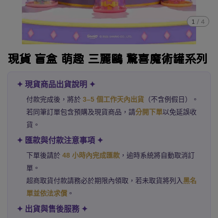
1
/
4
現貨 盲盒 萌趣 三麗鷗 驚喜魔術罐系列
✦ 現貨商品出貨說明 ✦
付款完成後，將於
3–5 個工作天內出貨
（不含例假日）。
若同筆訂單包含預購及現貨商品，請
分開下單
以免延誤收
貨。
✦ 匯款與付款注意事項 ✦
下單後請於
48 小時內完成匯款
，逾時系統將自動取消訂
單。
超商取貨付款請務必於期限內領取，若未取貨將列入
黑名
單並依法求償
。
✦ 出貨與售後服務 ✦