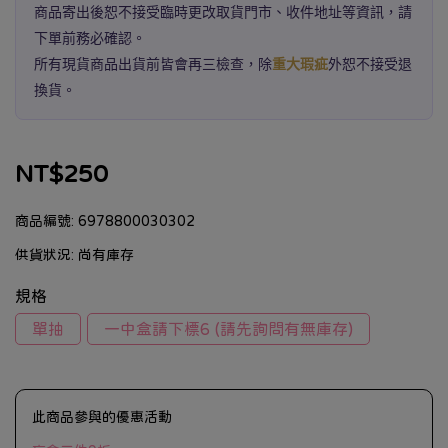
商品寄出後恕不接受臨時更改取貨門市、收件地址等資訊，請
下單前務必確認。
所有現貨商品出貨前皆會再三檢查，除
重大瑕疵
外恕不接受退
換貨。
NT$250
商品編號:
6978800030302
供貨狀況:
尚有庫存
規格
單抽
一中盒請下標6 (請先詢問有無庫存)
此商品參與的優惠活動