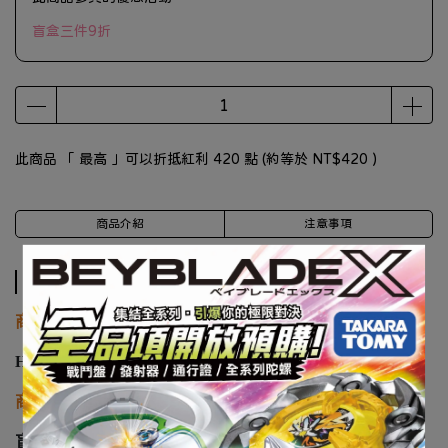
盲盒三件9折
此商品 「 最高 」可以折抵紅利
420
點 (約等於
NT$420
)
商品介紹
注意事項
商品介紹
商品廠牌
Hot Toys
商品名稱
盲盒 Hot Toys Cosbi 迪士尼 萬聖節系列 南瓜派對