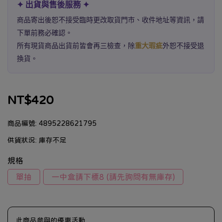
✦ 出貨與售後服務 ✦
商品寄出後恕不接受臨時更改取貨門市、收件地址等資訊，請
下單前務必確認。
所有現貨商品出貨前皆會再三檢查，除
重大瑕疵
外恕不接受退
換貨。
NT$420
商品編號:
4895228621795
供貨狀況:
庫存不足
規格
單抽
一中盒請下標8 (請先詢問有無庫存)
此商品參與的優惠活動