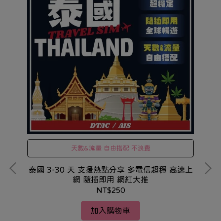
天數&流量 自由搭配 不浪費
泰國 3-30 天 支援熱點分享 多電信超穩 高速上
中
網 隨插即用 網紅大推
NT$250
加入購物車