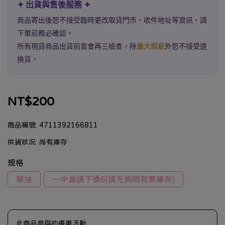
✦ 出貨與售後服務 ✦
商品寄出後恕不接受臨時更改取貨門市、收件地址等資訊，請
下單前務必確認。
所有現貨商品出貨前皆會再三檢查，除
重大瑕疵
外恕不接受退
換貨。
NT$200
商品編號:
4711392166811
供貨狀況:
尚有庫存
規格
單抽
一中盒請下標6(請先詢問有無庫存)
此商品參與的優惠活動