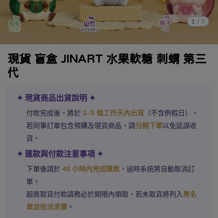
1
/
7
現貨 盲盒 JINART 水果軟糖 刺蝟 第三
代
✦ 現貨商品出貨說明 ✦
付款完成後，將於
3–5 個工作天內出貨
（不含例假日）。
若同筆訂單包含預購及現貨商品，請
分開下單
以免延誤收
貨。
✦ 匯款與付款注意事項 ✦
下單後請於
48 小時內完成匯款
，逾時系統將自動取消訂
單。
超商取貨付款請務必於期限內領取，若未取貨將列入
黑名
單並依法求償
。