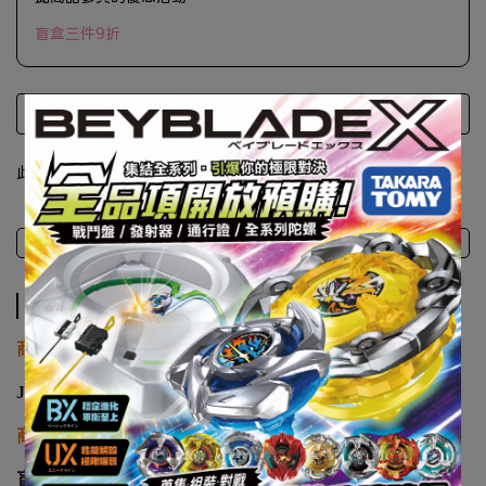
盲盒三件9折
此商品 「 最高 」可以折抵紅利
200
點 (約等於
NT$200
)
商品介紹
注意事項
商品介紹
商品廠牌
JINART
商品名稱
盲盒 JINART 水果軟糖 刺蝟 第三代