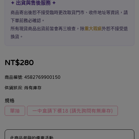
✦ 出貨與售後服務 ✦
商品寄出後恕不接受臨時更改取貨門市、收件地址等資訊，請
下單前務必確認。
所有現貨商品出貨前皆會再三檢查，除
重大瑕疵
外恕不接受退
換貨。
NT$280
商品編號:
4582769900150
供貨狀況:
尚有庫存
規格
單抽
一中盒請下標18 (請先詢問有無庫存)
此商品參與的優惠活動