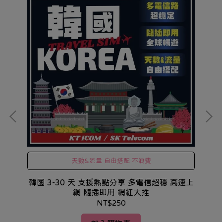
天數&流量 自由搭配 不浪費
現
高速
韓國 3-30 天 支援熱點分享 多電信超穩 高速上
網 隨插即用 網紅大推
NT$250