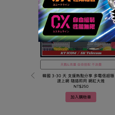
天數&流量 自由搭配 不浪費
韓國 3-30 天 支援熱點分享 多電信超穩
速上網 隨插即用 網紅大推
NT$250
加入購物車
 Marvel X 迪士尼