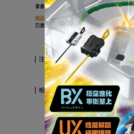
盲盒 ZCWO 愚者樂園 招財進寶系列 招財貓
商品類型
已塗裝靜態完成品
注意事項
相關商品