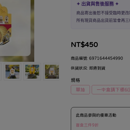
✦ 出貨與售後服務 ✦
商品寄出後恕不接受臨時更改
所有現貨商品出貨前皆會再三
NT$450
商品編號:
6971644454990
供貨狀況:
即將到貨
規格
單抽
一中盒請下標6(
此商品參與的優惠活動
盲盒三件9折