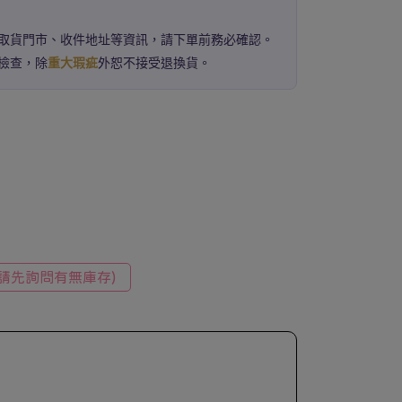
取貨門市、收件地址等資訊，請下單前務必確認。
檢查，除
重大瑕疵
外恕不接受退換貨。
請先詢問有無庫存)