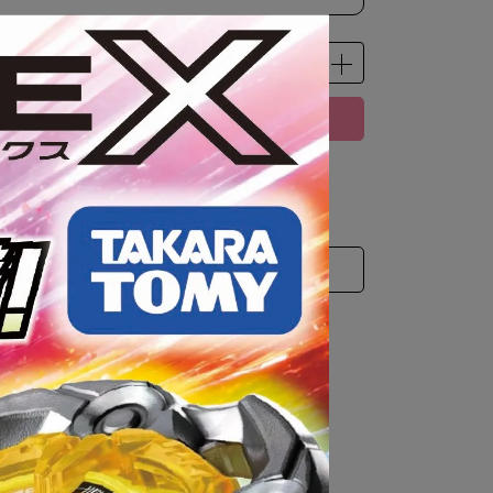
預購商品
 」可以折抵紅利
450
點 (約等於
NT$450
)
注意事項