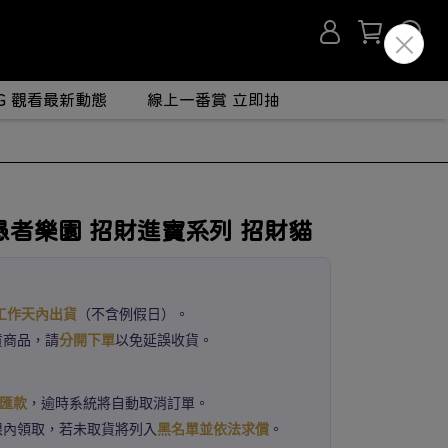
IG 觀看最新動態
線上一番賞 立即抽
 愚者樂園 招財進寶系列 招財貓
個工作天內出貨
（不含例假日）。
貨商品，請
分開下單
以免延誤收貨。
成匯款
，逾時系統將自動取消訂單。
限內領取，若未取貨將列入
黑名單並依法求償
。