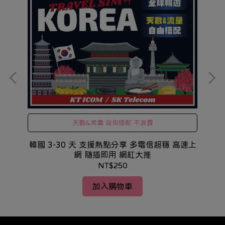
天數&流量 自由搭配 不浪費
高速
韓國 3-30 天 支援熱點分享 多電信超穩 高速上
泰
網 隨插即用 網紅大推
NT$250
加入購物車