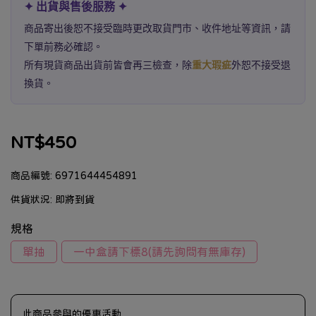
✦ 出貨與售後服務 ✦
商品寄出後恕不接受臨時更改取貨門市、收件地址等資訊，請
下單前務必確認。
所有現貨商品出貨前皆會再三檢查，除
重大瑕疵
外恕不接受退
換貨。
NT$450
商品編號:
6971644454891
供貨狀況:
即將到貨
規格
單抽
一中盒請下標8(請先詢問有無庫存)
此商品參與的優惠活動