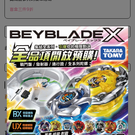
盲盒三件9折
此商品 「 最高 」可以折抵紅利
450
點 (約等於
NT$450
)
商品介紹
注意事項
商品介紹
商品廠牌
ZCWO
商品名稱
盲盒 ZCWO 愚者樂園 FOOLS GARDEN 番茄罐頭湯