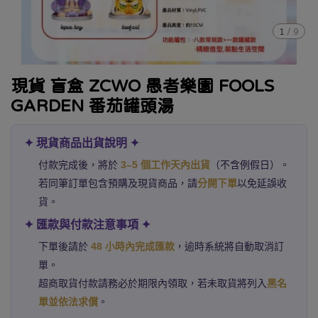
1
/
9
現貨 盲盒 ZCWO 愚者樂園 FOOLS
GARDEN 番茄罐頭湯
✦ 現貨商品出貨說明 ✦
付款完成後，將於
3–5 個工作天內出貨
（不含例假日）。
若同筆訂單包含預購及現貨商品，請
分開下單
以免延誤收
貨。
✦ 匯款與付款注意事項 ✦
下單後請於
48 小時內完成匯款
，逾時系統將自動取消訂
單。
超商取貨付款請務必於期限內領取，若未取貨將列入
黑名
單並依法求償
。