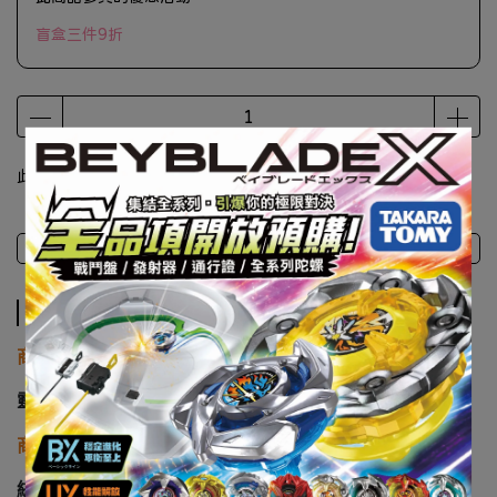
盲盒三件9折
此商品 「 最高 」可以折抵紅利
950
點 (約等於
NT$950
)
商品介紹
注意事項
商品介紹
商品廠牌
靈動創想
商品名稱
絨毛 靈動創想 三麗鷗 魔法許願玩偶 酷洛米 大耳狗