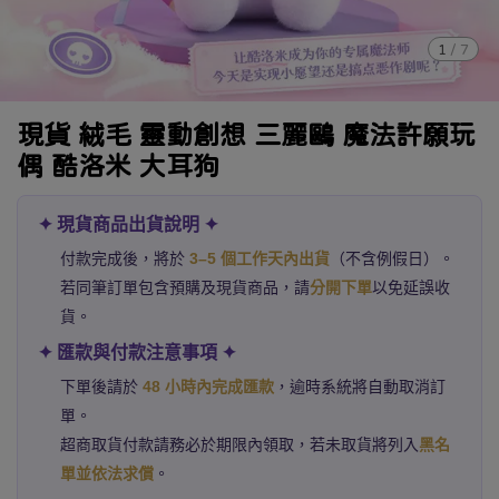
1
/
7
現貨 絨毛 靈動創想 三麗鷗 魔法許願玩
偶 酷洛米 大耳狗
✦ 現貨商品出貨說明 ✦
付款完成後，將於
3–5 個工作天內出貨
（不含例假日）。
若同筆訂單包含預購及現貨商品，請
分開下單
以免延誤收
貨。
✦ 匯款與付款注意事項 ✦
下單後請於
48 小時內完成匯款
，逾時系統將自動取消訂
單。
超商取貨付款請務必於期限內領取，若未取貨將列入
黑名
單並依法求償
。