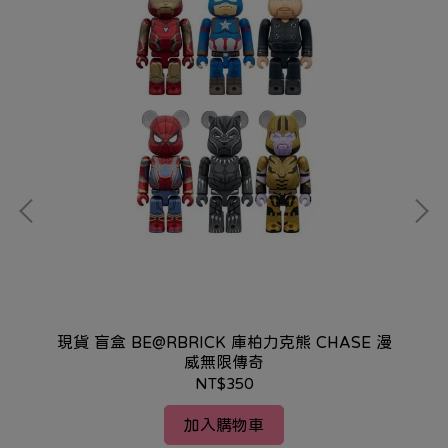
現貨 盲盒 BE@RBRICK 庫柏力克熊 CHASE 漫
現
信超
威無限傳奇
NT$350
加入購物車