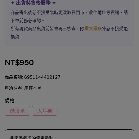
✦ 出貨與售後服務 ✦
商品寄出後恕不接受臨時更改取貨門市、收件地址等資訊，請
下單前務必確認。
所有現貨商品出貨前皆會再三檢查，除
重大瑕疵
外恕不接受退
換貨。
NT$950
商品編號:
6951144402127
供貨狀況:
庫存不足
規格
酷洛米
大耳狗
此商品參與的優惠活動