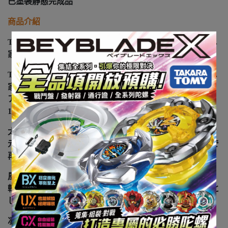
已塗裝靜態完成品
商品介紹
TVアニメ『ライザのアトリエ 〜常闇の女王と秘密の隠れ
家〜』より、ヒロイン三人が水着姿で登場！
TVアニメ『ライザのアトリエ 〜常闇の女王と秘密の隠れ
家〜』より、「ライザリン・シュタウト」「クラウディ
ア・バレンツ」「リラ・ディザイアス」の3人が水着姿で
1/7スケールフィギュア化！
太陽のような明るい笑顔がまぶしい「ライザ」
元気いっぱいで健康的なボディラインをこだわりの造形で
再現しました。
風になびく金髪が際立つ「クラウディア」
軽やかな水着とキラキラとした笑顔が可愛いフィギュアと
して仕上がりました。
凛々しいポーズで風を浴びる「リラ」