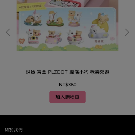
快坂
現貨 盲盒 PLZDOT 線條小狗 歡樂郊遊
現貨
NT$380
加入購物車
關於我們