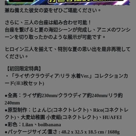
鍛え抜かれたボディラインと、セクシーな水着の美しさを
兼ね備えた彼女の姿をぜひご堪能ください。
さらに、三人の台座は組み合わせ可能！
台座を繋げると夏の海辺シーンが完成し、アニメのワンシ
ーンを切り取ったかのような展示が可能です。
ヒロイン三人を揃えて、特別な夏の思い出を是非再現して
ください。
【初回限定特典】
・「ライザ/クラウディア/リラ 水着Ver.」コレクションカ
ード(※3枚セット)
●全高：ライザ約230mm/クラウディア約240mm/リラ約
240mm
●原型制作：じょんじ(コネクトレクト)、Rico(コネクトレ
クト)、大麦幼稚園 小麦組(コネクトレクト)、HUAFEI
●彩色：Lilan、boilbanana
●パッケージサイズ/重さ : 48.2 x 32.5 x 18.5 cm / 1688g