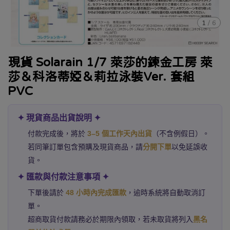
1
/
6
現貨 Solarain 1/7 萊莎的鍊金工房 萊
莎＆科洛蒂婭＆莉拉泳裝Ver. 套組
PVC
✦ 現貨商品出貨說明 ✦
付款完成後，將於
3–5 個工作天內出貨
（不含例假日）。
若同筆訂單包含預購及現貨商品，請
分開下單
以免延誤收
貨。
✦ 匯款與付款注意事項 ✦
下單後請於
48 小時內完成匯款
，逾時系統將自動取消訂
單。
超商取貨付款請務必於期限內領取，若未取貨將列入
黑名