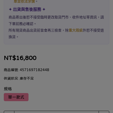
單並依法求償
。
✦ 出貨與售後服務 ✦
商品寄出後恕不接受臨時更改取貨門市、收件地址等資訊，請
下單前務必確認。
所有現貨商品出貨前皆會再三檢查，除
重大瑕疵
外恕不接受退
換貨。
NT$16,800
商品編號:
4571697182448
供貨狀況:
庫存不足
規格
單一款式