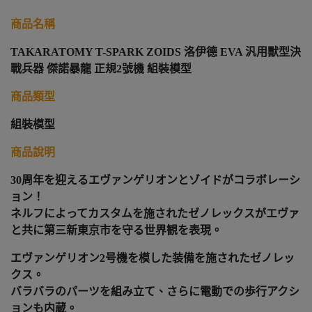
商品名稱
TAKARATOMY T-SPARK ZOIDS 洛伊德 EVA 汎用獸型決
戰兵器 傑諾暴龍 正規2號機 組裝模型
商品類型
組裝模型
商品說明
30周年を迎えるエヴァンゲリオンとゾイドがコラボレーシ
ョン！
ネルフによってカスタムを施されたゼノレックスがエヴァ
と共に第三新東京市を守る世界観を表現。
エヴァンゲリオン2号機を模した装備を施されたゼノレッ
クス。
バラバラのパーツを組み立て、さらに電動での歩行アクシ
ョンも内蔵。