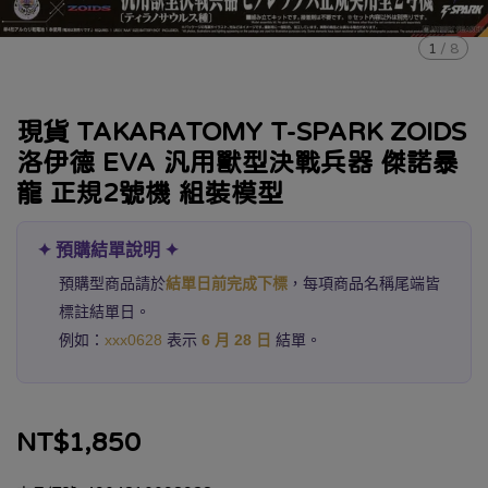
1
/
8
現貨 TAKARATOMY T-SPARK ZOIDS
洛伊德 EVA 汎用獸型決戰兵器 傑諾暴
龍 正規2號機 組裝模型
✦ 預購結單說明 ✦
預購型商品請於
結單日前完成下標
，每項商品名稱尾端皆
標註結單日。
例如：
xxx0628
表示
6 月 28 日
結單。
NT$1,850