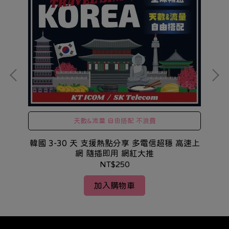
天數&流量 自由搭配 不浪費
擺飾
現
韓國 3-30 天 支援熱點分享 多電信超穩 高速上
網 隨插即用 網紅大推
NT$250
加入購物車