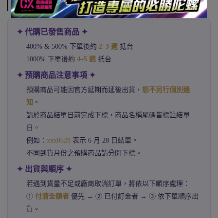
注意事項
✦ 代購已發售商品 ✦
400% & 500% 下單後約
2–3 週
抵台
1000% 下單後約
4–5 週
抵台
✦ 預購商品注意事項 ✦
預購商品可能因官方延期而延後出貨，
恕不另行個別通
知
。
請於商品結單日前完成下標，商品名稱尾碼皆標註結單
日。
例如：
xxx0628
表示 6 月 28 日結單。
不同到貨月份之預購商品請分開下標。
✦ 出貨與順序 ✦
若遇到貨量不足或廠商取消訂單，將依以下順序處理：
①
付清全額者
優先 → ② 已付訂金者 → ③ 依下單順序出
貨。