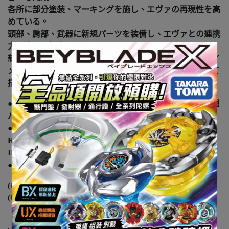
各所に部分塗装、マーキングを施し、エヴァの再現性を高
めている。
頭部、肩部、武器に新規パーツを装備し、エヴァとの連携
力を高めた設定。
新規パーツのエントリープラグと、パイロットスーツをイ
メージしたカラーリングのライダーフィギュアを選択して
搭乗可能。
●商品内容：組み立てマニュアル(1), メカユニット(1), 発掘
パックA(1), 発掘パックB(1), 発掘パックC(1), パックS(1)
●電池：単4形アルカリ乾電池1本使用(電池は別売です。)
REQUIRES 1 LR03 (`AAA` SIZE) BATTERIES(NOT
INCLUDED)
●パッケージサイズ/重さ : 29.8 x 22.1 x 7.8 cm / 536g
(C) TOMY
(C)khara