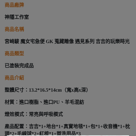
商品廠牌
神隱工作室
商品名稱
宮崎駿 魔女宅急便 GK 蒐藏雕像 遇見系列 吉吉的玩樂時光
商品類型
已塗裝完成品
商品介紹
整體尺寸：13.2*16.5*14cm（寬x高x深）
材質：進口樹脂、進口PU、羊毛混紡
燈效模式：常亮與呼吸模式
產品配置：吉吉*1+地台*1+真實地毯*1+包*1+收音機*1+枕
頭*2+毛線球*2+紅梳*1+盥洗用品*3