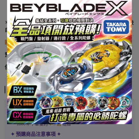
＊說明：紅線為單獨附贈配件，出貨不預纏，由玩家收到後
自行纏繞。可自由創作專屬造型。
國際運費到台另計
預計發貨日：26年12月
僅供參考，以廠商實際出貨時間為準
注意事項
✦ 代購已發售商品 ✦
400% & 500% 下單後約
2–3 週
抵台
1000% 下單後約
4–5 週
抵台
✦ 預購商品注意事項 ✦