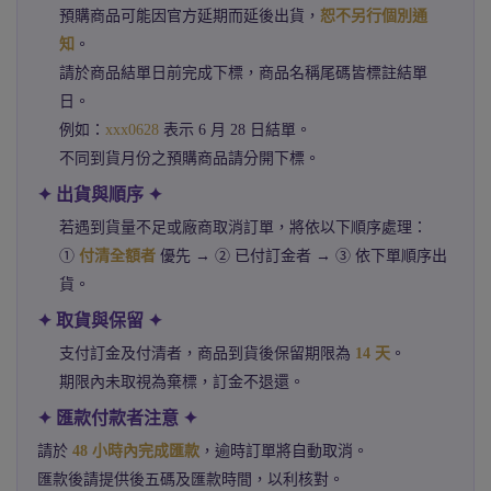
預購商品可能因官方延期而延後出貨，
恕不另行個別通
知
。
請於商品結單日前完成下標，商品名稱尾碼皆標註結單
日。
例如：
xxx0628
表示 6 月 28 日結單。
不同到貨月份之預購商品請分開下標。
✦ 出貨與順序 ✦
若遇到貨量不足或廠商取消訂單，將依以下順序處理：
①
付清全額者
優先 → ② 已付訂金者 → ③ 依下單順序出
貨。
✦ 取貨與保留 ✦
支付訂金及付清者，商品到貨後保留期限為
14 天
。
期限內未取視為棄標，訂金不退還。
✦ 匯款付款者注意 ✦
請於
48 小時內完成匯款
，逾時訂單將自動取消。
匯款後請提供後五碼及匯款時間，以利核對。