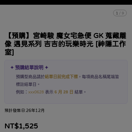
1
/
9
【預購】宮崎駿 魔女宅急便 GK 蒐藏雕
像 遇見系列 吉吉的玩樂時光 [神隱工作
室]
✦ 預購結單說明 ✦
預購型商品請於
結單日前完成下標
，每項商品名稱尾端皆
標註結單日。
例如：
xxx0628
表示
6 月 28 日
結單。
預計發售日:26年12月
NT$1,525