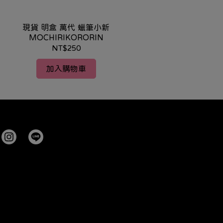
天數&
現貨 明盒 萬代 蠟筆小新
印尼 3-30 
MOCHIRIKORORIN
速上網
NT$250
加入購物車