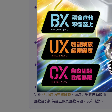
✦ 預購商品注意事項 ✦
預購商品可能因官方延期而延後出貨，
恕不另
請於商品結單日前完成下標，商品名稱尾碼皆
例如：
xxx0628
表示 6 月 28 日結單。
不同到貨月份之預購商品請分開下標。
✦ 出貨與順序 ✦
若遇到貨量不足或廠商取消訂單，將依以下順
①
付清全額者
優先 → ② 已付訂金者 → ③ 
✦ 取貨與保留 ✦
支付訂金及付清者，商品到貨後保留期限為
14
期限內未取視為棄標，訂金不退還。
✦ 匯款付款者注意 ✦
請於
48 小時內完成匯款
，逾時訂單將自動取消。
匯款後請提供後五碼及匯款時間，以利核對。