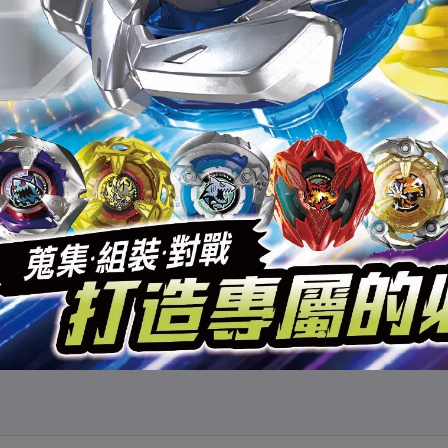
行個別通知
。
標註結單日。
序處理：
依下單順序出貨。
 天
。