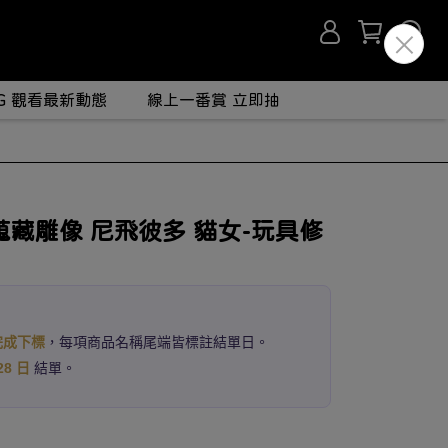
IG 觀看最新動態
線上一番賞 立即抽
蒐藏雕像 尼飛彼多 貓女-玩具修
完成下標
，每項商品名稱尾端皆標註結單日。
28 日
結單。