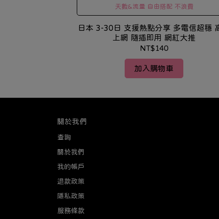
 不浪費
天數&流量 自由搭配 不浪費
享 多電信超穩 高
日本 3-30日 支援熱點分享 多電信超穩 高速
網紅大推
上網 隨插即用 網紅大推
NT$140
加入購物車
關於我們
查詢
關於我們
我的帳戶
退款政策
隱私政策
服務條款