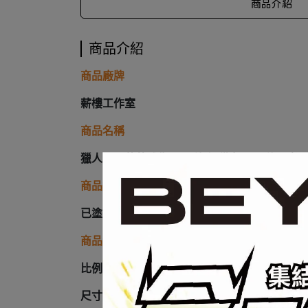
商品介紹
商品介紹
商品廠牌
薪樓工作室
商品名稱
獵人 GK 蒐藏雕像 尼飛彼多 貓女-玩具修理者
商品類型
已塗裝完成品
商品介紹
比例：1/6
尺寸：高56 寬42 深44 cm