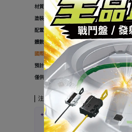
材質：樹脂+透明樹脂+PU
塗裝：漆核
配置：貓女人物+玩具修理者+豪華地台場景特
體數：限量99體
國際運費到台另計
預計發貨日：26年12月
僅供參考，以廠商實際出貨時間為準
注意事項
✦ 代購已發售商品 ✦
400% & 500% 下單後約
2–3 週
抵台
1000% 下單後約
4–5 週
抵台