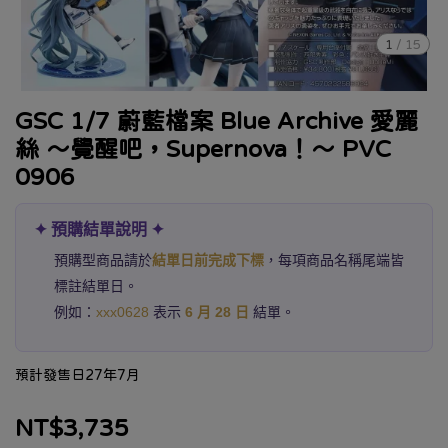
1
/
15
GSC 1/7 蔚藍檔案 Blue Archive 愛麗
絲 ～覺醒吧，Supernova！～ PVC
0906
✦ 預購結單說明 ✦
預購型商品請於
結單日前完成下標
，每項商品名稱尾端皆
標註結單日。
例如：
xxx0628
表示
6 月 28 日
結單。
預計發售日27年7月
NT$3,735