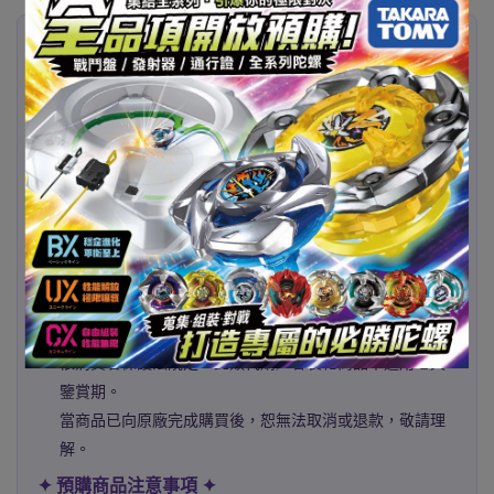
✦ 代購已發售商品 ✦
400% & 500% 下單後約
2–3 週
抵台
1000% 下單後約
4–5 週
抵台
本商品為代購性質，將依照訂單向海外廠商下單購買。
若遇原廠缺貨、配額不足或其他不可控因素導致代購失
敗，
本店將主動通知並協助取消訂單，並辦理全額退款，敬請
理解。
本商品為「代購服務」，係依您的指定向海外廠商下單購
買，
並非本店既有庫存商品。
依消費者保護法規定，此類代購／客製化商品不適用七天
鑒賞期。
當商品已向原廠完成購買後，恕無法取消或退款，敬請理
解。
✦ 預購商品注意事項 ✦