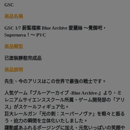
GSC
商品名稱
GSC 1/7 蔚藍檔案 Blue Archive 愛麗絲 ～覺醒吧，
Supernova！～ PVC
商品類型
已塗裝靜態完成品
商品說明
先生、今のアリスはこの世界で最強の戦士です。
人気ゲーム『ブルーアーカイブ -Blue Archive-』より、ミ
レニアムサイエンススクール所属・ゲーム開発部の「アリ
ス」がスケールフィギュア化。
巨大レールガン「光の剣：スーパーノヴァ」を軽々と振る
う、迫力の瞬間を立体化いたしました。
躍動感あふれるポージングに加え、元気いっぱいの笑顔や