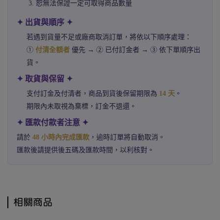
3. 恕無法保證一定可取得商品數量
✦ 出貨與順序 ✦
若遇到貨量不足或廠商取消訂單，將依以下順序處理：
①
付清全額者
優先 → ② 已付訂金者 → ③ 依下單順序出
貨。
✦ 取貨與保留 ✦
支付訂金及付清者，商品到貨後保留期限為
14 天
。
期限內未取視為棄標，訂金不退還。
✦ 匯款付款者注意 ✦
請於
48 小時內完成匯款
，逾時訂單將自動取消。
匯款後請提供後五碼及匯款時間，以利核對。
相關商品