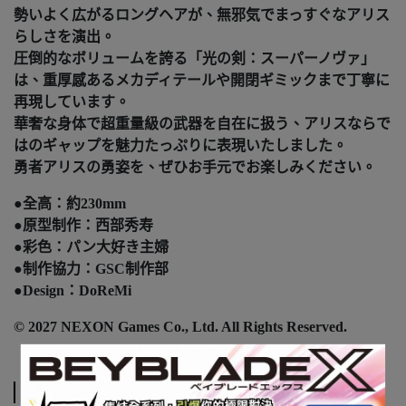
勢いよく広がるロングヘアが、無邪気でまっすぐなアリス
らしさを演出。
圧倒的なボリュームを誇る「光の剣：スーパーノヴァ」
は、重厚感あるメカディテールや開閉ギミックまで丁寧に
再現しています。
華奢な身体で超重量級の武器を自在に扱う、アリスならで
はのギャップを魅力たっぷりに表現いたしました。
勇者アリスの勇姿を、ぜひお手元でお楽しみください。
●全高：約230mm
●原型制作：西部秀寿
●彩色：パン大好き主婦
●制作協力：GSC制作部
●Design：DoReMi
© 2027 NEXON Games Co., Ltd. All Rights Reserved.
注意事項