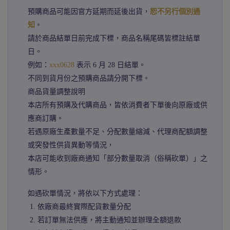
預購商品可能因官方延期而延後出貨，
恕不另行個別通
知
。
請於商品結單日前完成下標，商品名稱尾碼皆標註結單
日。
例如：
xxx0628
表示 6 月 28 日結單。
不同到貨月份之預購商品請分開下標。
商品貨量調整說明
本店所有預購及代購商品，皆依消費者下單後向原廠或供
應商訂購。
若遇原廠生產數量不足、分配數量縮減、代理商配額調整
或突發性供貨異動等情況，
本店可能收到廠商通知「部分數量取消（俗稱砍單）」之
情形。
如遇砍單情況，將依以下方式處理：
1. 依廠商最終實際配貨數量分配
2. 若訂單無法供應，將主動通知並辦理全額退款