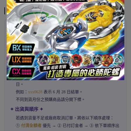
注意事項
✦ 代購已發售商品 ✦
400% & 500% 下單後約
2–3 週
抵台
1000% 下單後約
4–5 週
抵台
✦ 預購商品注意事項 ✦
預購商品可能因官方延期而延後出貨，
恕不另行個別通
知
。
請於商品結單日前完成下標，商品名稱尾碼皆標註結單
日。
例如：
xxx0628
表示 6 月 28 日結單。
不同到貨月份之預購商品請分開下標。
✦ 出貨與順序 ✦
若遇到貨量不足或廠商取消訂單，將依以下順序處理：
①
付清全額者
優先 → ② 已付訂金者 → ③ 依下單順序出