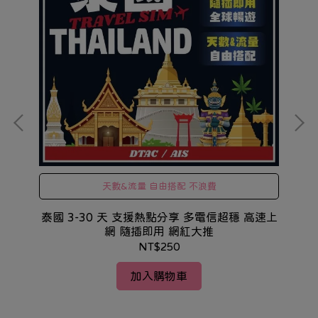
天數&流量 自由搭配 不浪費
現
泰國 3-30 天 支援熱點分享 多電信超穩 高速上
網 隨插即用 網紅大推
NT$250
加入購物車