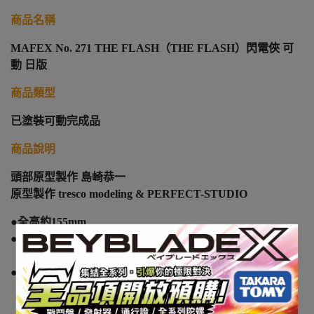
商品名稱
MAFEX No. 271 THE FLASH（THE FLASH）閃電俠 可
動 日版
商品類型
已塗裝可動完成品
商品說明
頭部原型製作 島崎恭一
原型製作 tresco modeling & PERFECT-STUDIO
●全高約155mm
●映画『THE FLASH』より
「THE FLASH」を立体化！
●頭部パーツ3種／各種エフェクトパーツ／
可動式フィギュアスタンド付属！